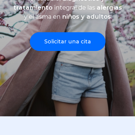
tratamiento
integral de las
alergias
RECUENTO DE POLEN
y el asma en
niños y adultos
Solicitar una cita